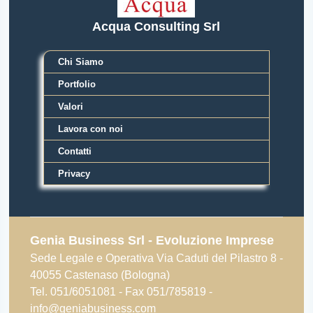
Acqua Consulting Srl
Chi Siamo
Portfolio
Valori
Lavora con noi
Contatti
Privacy
Genia Business Srl - Evoluzione Imprese
Sede Legale e Operativa Via Caduti del Pilastro 8 -
40055 Castenaso (Bologna)
Tel. 051/6051081 - Fax 051/785819 -
info@geniabusiness.com